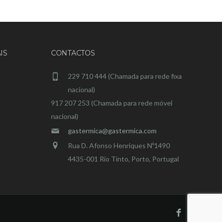
IS
CONTACTOS
229 710 444 (Chamada para rede fixa
nacional)
917 207 253 (Chamada para rede móvel
nacional)
gastermica@gastermica.com
Rua D. Afonso Henriques Nº1490
4435-001 Rio Tinto, Porto, Portugal