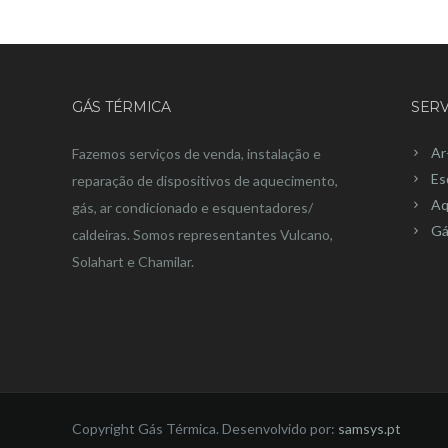
GÁS TÉRMICA
SERV
Ar
Fazemos serviços de venda, instalação e
Es
reparação de dispositivos de aquecimento,
Aq
gás, ar condicionado e esquentadores/
Gá
caldeiras. Somos representantes Vulcano,
Solahart e Chamilar.
Copyright Gás Térmica. Desenvolvido por:
samsys.pt